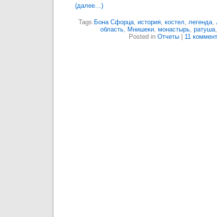
(далее…)
Tags:
Бона Сфорца
,
история
,
костел
,
легенда
,
область
,
Мнишеки
,
монастырь
,
ратуша
Posted in
Отчеты
|
11 коммент