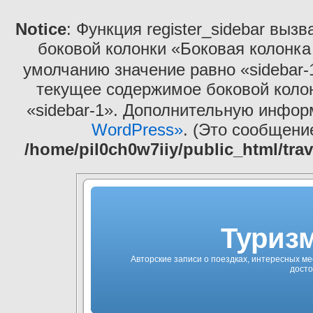
Notice
: Функция register_sidebar выз
боковой колонки «Боковая колонка
умолчанию значение равно «sidebar-
текущее содержимое боковой коло
«sidebar-1». Дополнительную инфо
WordPress»
. (Это сообщение
/home/pil0ch0w7iiy/public_html/tra
Туризм
Авторские записи о поездках, интересных ме
досто