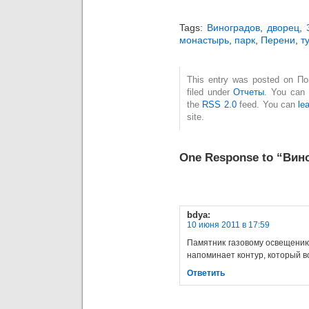
Tags:
Виноградов
,
дворец
,
монастырь
,
парк
,
Перени
,
т
This entry was posted on По
filed under
Отчеты
. You can 
the
RSS 2.0
feed. You can
le
site.
One Response to “Вин
bdya
:
10 июня 2011 в 17:59
Памятник газовому освещению
напоминает контур, который во
Ответить