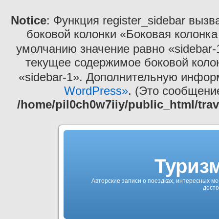
Notice
: Функция register_sidebar выз
боковой колонки «Боковая колонка
умолчанию значение равно «sidebar-
текущее содержимое боковой коло
«sidebar-1». Дополнительную инфо
WordPress»
. (Это сообщение
/home/pil0ch0w7iiy/public_html/tra
Туризм
Авторские записи о поездках, интересных ме
досто