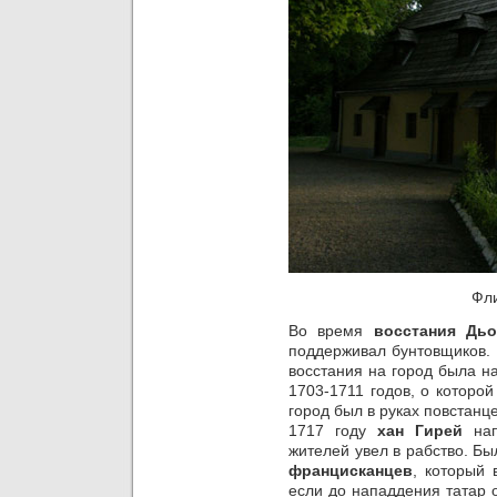
Фли
Во время
восстания Дь
поддерживал бунтовщиков. 
восстания на город была н
1703-1711 годов, о которо
город был в руках повстанце
1717 году
хан Гирей
нап
жителей увел в рабство. Бы
францисканцев
, который 
если до нападдения татар 