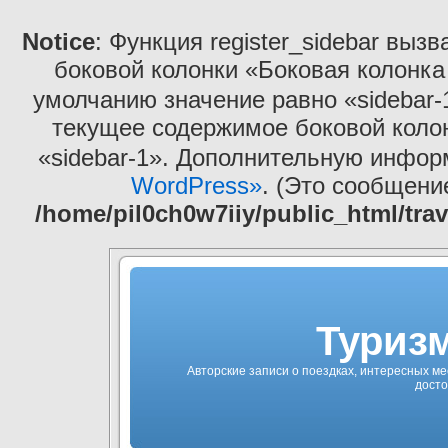
Notice
: Функция register_sidebar выз
боковой колонки «Боковая колонка
умолчанию значение равно «sidebar-
текущее содержимое боковой коло
«sidebar-1». Дополнительную инфо
WordPress»
. (Это сообщение
/home/pil0ch0w7iiy/public_html/tra
Туризм
Авторские записи о поездках, интересных ме
досто