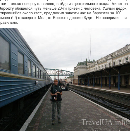
стоит только повернуть налево, выйдя из центрального входа. Билет на
Ворохту
обошелся чуть меньше 20-ти гривен с человека. Ушлый дедок,
отиравшийся около касс, предложил завезти нас на Заросляк за 100
гривен (!!!) с каждого. Мол, от Ворохты дороже будет. Не поверили — и
правильно.