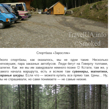
Спортбаза «Заросляк»
Около спортбазы, как оказалось, мы не одни такие. Несколько
легковушек, пара заказных автобусов. Люди бегут на Говерлу толпами,
налегке. Как же мы им завидовали немного позже 🙂 Кстати, там же, у
самого начала маршрута, есть и всякие там
сувениры, магнитики,
бараньи шкуры
. Если что — можете купить все прямо там. Цены… Ну,
мы не спрашивали, но сами понимаете — не самые низкие.