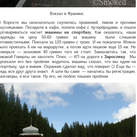
Вокзал в Франике.
В Ворохте мы окончательно скупились провизией, пивом и прочими
вкусняшками. Посидели в кафе, попили кофе с бутербродами, и пошли
договариваться насчет
машины на спортбаз
у. Как оказалось, наши
надежды на цену 50-60 гривен за машину были слишком
оптимистичными. Поехали за 120 гривен с троих. И не пожалели. Можно
было проехать 6 км на маршрутке, а потом идти пешком еще 15 км. Но
поверьте — экономия 40 гривен того не стоит. Замахаетесь так, что
никакой Говерлы не захотите. Плюс — КП на дороге к
Заросляку
. Мы
проехали его без проблем -водитель машины сказал, что мы едем на
спортбазу, где и живем. Охранник сделал вид, что поверил 🙂 Еще бы —
ведь все друг друга знают. А шли бы сами — начались бы регистрации,
разговоры, и все такое. Ну его, не люблю лишних проблем.