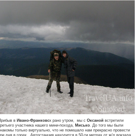
Прибыв в
Ивано-Франковс
к рано утром, мы с
Оксаной
встретили
третьего участника нашего мини-похода,
Мисько
. До того мы были
знакомы только виртуально, что не помешало нам прекрасно провести
три дня в горах. Автостанция находится в 50-ти метрах от ж/д вокзала,