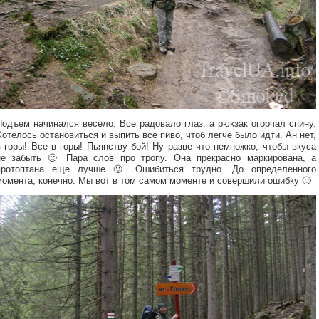
Подъем начинался весело. Все радовало глаз, а рюкзак огорчал спину.
Хотелось остановиться и выпить все пиво, чтоб легче было идти. Ан нет,
в горы! Все в горы! Пьянству бой! Ну разве что немножко, чтобы вкуса
не забыть 🙂 Пара слов про тропу. Она прекрасно маркирована, а
протоптана еще лучше 🙂 Ошибиться трудно. До определенного
момента, конечно. Мы вот в том самом моменте и совершили ошибку 🙂