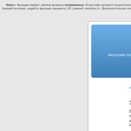
Notice
: Функция register_sidebar вызвана
неправильно
. В массиве аргументов для бок
боковой колонки, задайте вручную параметр
id
, равный «sidebar-1». Дополнительную 
Авторские за