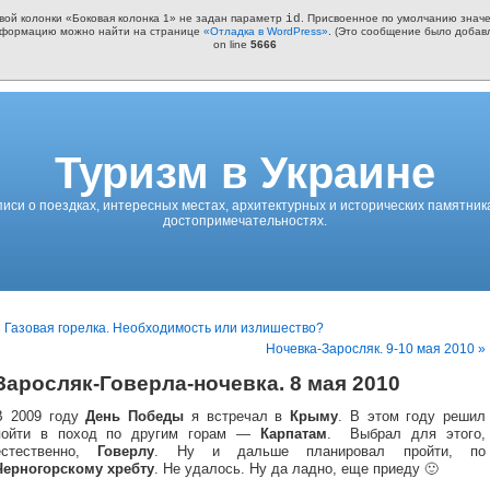
овой колонки «Боковая колонка 1» не задан параметр
id
. Присвоенное по умолчанию значе
информацию можно найти на странице
«Отладка в WordPress»
. (Это сообщение было добавле
on line
5666
Туризм в Украине
писи о поездках, интересных местах, архитектурных и исторических памятник
достопримечательностях.
« Газовая горелка. Необходимость или излишество?
Ночевка-Заросляк. 9-10 мая 2010 »
Заросляк-Говерла-ночевка. 8 мая 2010
В 2009 году
День Победы
я встречал в
Крыму
. В этом году решил
пойти в поход по другим горам —
Карпатам
. Выбрал для этого,
естественно,
Говерлу
. Ну и дальше планировал пройти, по
Черногорскому хребту
. Не удалось. Ну да ладно, еще приеду 🙂