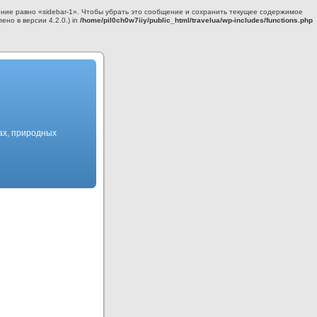
ние равно «sidebar-1». Чтобы убрать это сообщение и сохранить текущее содержимое
но в версии 4.2.0.) in
/home/pil0ch0w7iiy/public_html/travelua/wp-includes/functions.php
ах, природных