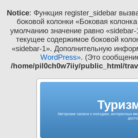
Notice
: Функция register_sidebar выз
боковой колонки «Боковая колонка
умолчанию значение равно «sidebar-
текущее содержимое боковой коло
«sidebar-1». Дополнительную инфо
WordPress»
. (Это сообщение
/home/pil0ch0w7iiy/public_html/tra
Туризм
Авторские записи о поездках, интересных ме
досто