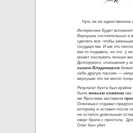
Чуть ли не единственное 
Интереснее будет вспомнит
Верхушка состоятельных и 
сделать все, чтобы уменьши
государства. И им это непл
как-то подавить, но это у 
может послужить личная жи
Долгорукого, отношения у к
сыном Владимиром
бежать
себе другую пассию — нек
верхушке это не могло понр
Результат бунта был крайне
была
живьем сожжена
как 
же Ярослава заставили
при
Осмомысл отдавал предпоч
которому и оставил после с
не остался довольным ост
сверг брата с престола. Дл
Олег был убит.