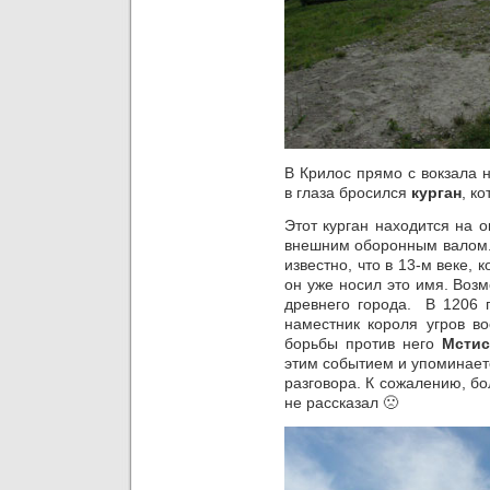
В Крилос прямо с вокзала 
в глаза бросился
курган
, к
Этот курган находится на 
внешним оборонным валом. 
известно, что в 13-м веке, 
он уже носил это имя. Воз
древнего города. В 1206 г
наместник короля угров в
борьбы против него
Мстис
этим событием и упоминаетс
разговора. К сожалению, б
не рассказал 🙁