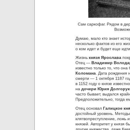
Сам саркофаг. Рядом в де
Возможн
Думаю, мало кто знает исто
несколько фактов из его жи
о ком идет и будет еще идти
Жизнь
князя Ярослава
пок
Отец —
Владимир Волода
известно только то, что он
Коломана
. Дата рождения 
смерти — 1 октября 1187 го
в 1152 году о князе известн
на
дочери Юрия Долгорук
часто бывает, выдался край
Предположительно, тогда ем
Отец основал
Галицкое кн
достойный уровень. Методы
клятвопреступление, ложь и
князей. Авторитет у князя 
другие княжества, даже Кие