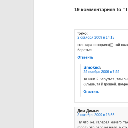
19 комментариев to “Т
forko
:
2 октября 2009 в 14:13
склотара покорила)))) тай пал
береться
Ответить
Smoked
:
25 ноября 2009 в 7:55
Та ніби й беруться, там он
більше, та й грошей. Добре
Ответить
Дим Димыч
:
8 октября 2009 в 18:55
Ну что же, галерея ничего та
городу это дело не надо, а кто