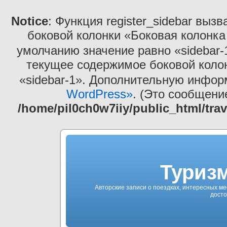
Notice
: Функция register_sidebar выз
боковой колонки «Боковая колонка
умолчанию значение равно «sidebar-
текущее содержимое боковой коло
«sidebar-1». Дополнительную инфо
WordPress»
. (Это сообщение
/home/pil0ch0w7iiy/public_html/tra
Туризм
Авторские записи о поездках, интересных ме
досто