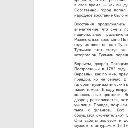
в свое время — как вы ду
Собственно, город попал 
народное восстание было ж
Восстания продолжались
впечатление, что сжечь 
национальное развлече
Развлекаться крестьяне По
году их шеф не дал Тульч
Тульчина этот статус аж
которого он, Тульчин, переш
Впрочем, дворец Потоцких
Построенный в 1782 году,
Версаль», как по мне, пре
правдой, но не сейчас. В
галерея, нумизматический к
тысяч томов. В саду вокру
колоссальные цветники. 
дворец разваливается, хо
училище. Правда, покрыли
тыла, с флангов… Вот, 
обрушатся окончательно? Б
Они забиты железом и дос
музеем, с антуражем 18-19