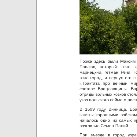
Позже здесь были Максим
Павлюк, который взял к
Чарнецкий, гетман Речи П
взял город, и вернул его 
«Трактата про вечный ми
составе Брацлавщины. Вп
отряды вольных козков стоя
указ польского сейма о росп
В 1699 году Винница, Бра
заняты коронными войсками
началось одно из самых к
возглавил Семен Палий.
При въезде в город узр