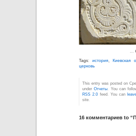
… 
Tags:
история
,
Киевская о
церковь
This entry was posted on Сре
under
Отчеты
. You can follo
RSS 2.0
feed. You can
leav
site.
16 комментариев to “