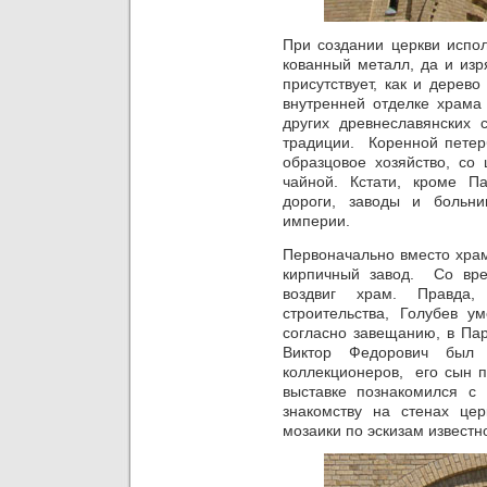
При создании церкви испол
кованный металл, да и изр
присутствует, как и дерев
внутренней отделке храма 
других древнеславянских 
традиции. Коренной петер
образцовое хозяйство, со
чайной. Кстати, кроме П
дороги, заводы и больни
империи.
Первоначально вместо храм
кирпичный завод. Со вр
воздвиг храм. Правда
строительства, Голубев у
согласно завещанию, в Пар
Виктор Федорович был 
коллекционеров, его сын п
выставке познакомился с
знакомству на стенах це
мозаики по эскизам известн