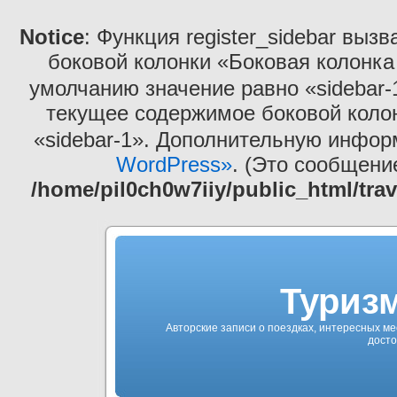
Notice
: Функция register_sidebar выз
боковой колонки «Боковая колонка
умолчанию значение равно «sidebar-
текущее содержимое боковой коло
«sidebar-1». Дополнительную инфо
WordPress»
. (Это сообщение
/home/pil0ch0w7iiy/public_html/tra
Туризм
Авторские записи о поездках, интересных ме
досто