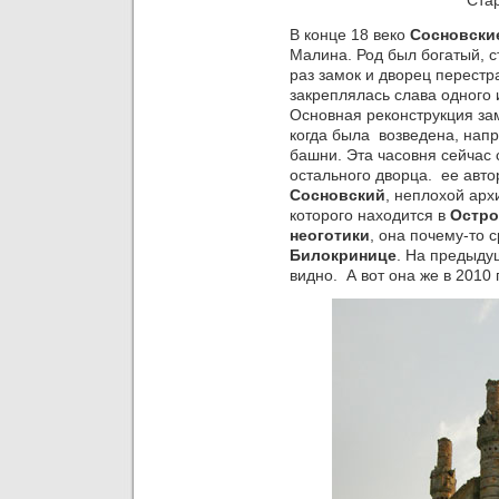
Ста
В конце 18 веко
Сосновск
Малина. Род был богатый, с
раз замок и дворец перестр
закреплялась слава одного
Основная реконструкция зам
когда была возведена, нап
башни. Эта часовня сейчас 
остального дворца. ее авт
Сосновский
, неплохой арх
которого находится в
Остро
неоготики
, она почему-то 
Билокринице
. На предыду
видно. А вот она же в 2010 