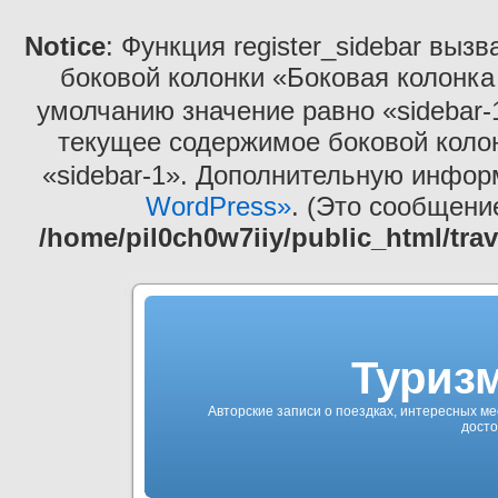
Notice
: Функция register_sidebar выз
боковой колонки «Боковая колонка
умолчанию значение равно «sidebar-
текущее содержимое боковой коло
«sidebar-1». Дополнительную инфо
WordPress»
. (Это сообщение
/home/pil0ch0w7iiy/public_html/tra
Туризм
Авторские записи о поездках, интересных ме
досто