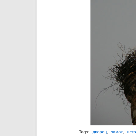
Tags:
дворец
,
замок
,
ист