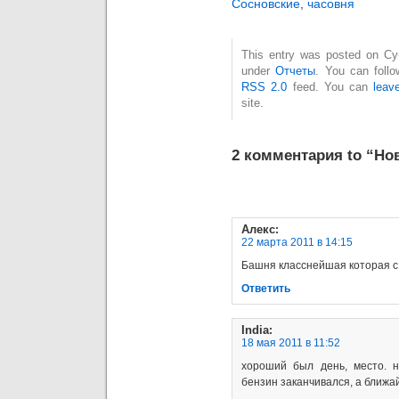
Сосновские
,
часовня
This entry was posted on Суб
under
Отчеты
. You can follo
RSS 2.0
feed. You can
leav
site.
2 комментария to “Но
Алекс
:
22 марта 2011 в 14:15
Башня класснейшая которая с 
Ответить
India
:
18 мая 2011 в 11:52
хороший был день, место. н
бензин заканчивался, а ближ