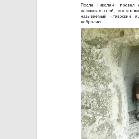
После Николай провел н
рассказал о ней, потом пок
называемый «таврский я
добрались…