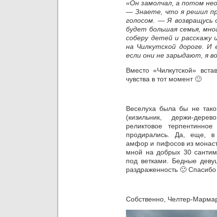
«Он замолчал, а потом нео
— Знаете, что я решил п
голосом. — Я возвращусь
будет большая семья, мног
соберу детей и расскажу 
на Чилкутской дороге. И
если они не зарыдают, я во
Вместо «Чилкутской» вста
чувства в тот момент
🙂
Веселуха была бы не тако
(кизильник, держи-дере
реликтовое терпентинное
продирались. Да, еще, в
амфор и пифосов из монаст
мной на добрых 30 сантиме
под ветками. Бедные деву
раздраженность
🙂
Спасибо 
Собственно, Челтер-Марм