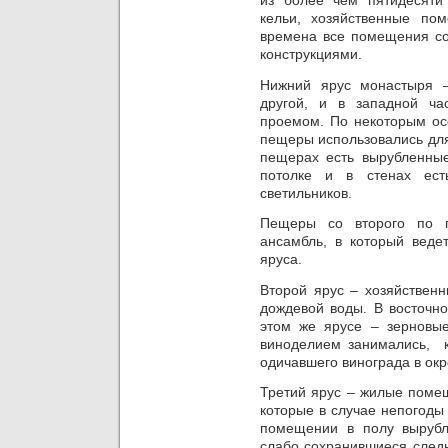
из более чем пятидесяти
кельи, хозяйственные по
времена все помещения с
конструкциями.
Нижний ярус монастыря 
другой, и в западной ч
проемом. По некоторым ос
пещеры использовались для
пещерах есть вырубленные
потолке и в стенах ес
светильников.
Пещеры со второго по 
ансамбль, в который веде
яруса.
Второй ярус – хозяйственн
дождевой воды. В восточно
этом же ярусе – зерновые
виноделием занимались, к
одичавшего винограда в окр
Третий ярус – жилые помещ
которые в случае непогоды
помещении в полу выруб
слабо сохранившиеся следы