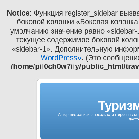
Notice
: Функция register_sidebar выз
боковой колонки «Боковая колонка
умолчанию значение равно «sidebar-
текущее содержимое боковой коло
«sidebar-1». Дополнительную инфо
WordPress»
. (Это сообщение
/home/pil0ch0w7iiy/public_html/tra
Туризм
Авторские записи о поездках, интересных ме
досто