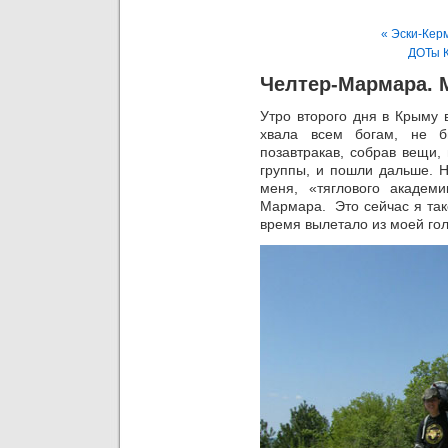
« Эски-Керм
ДОТы К
Челтер-Мармара. М
Утро второго дня в Крыму 
хвала всем богам, не б
позавтракав, собрав вещи,
группы, и пошли дальше. Н
меня, «тяглового академ
Мармара. Это сейчас я так
время вылетало из моей го